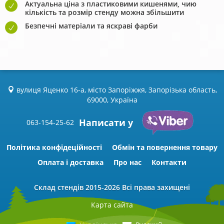
Актуальна ціна з пластиковими кишенями, чию
кількість та розмір стенду можна збільшити
Безпечні матеріали та яскраві фарби
вулиця Яценко 16-а, місто Запоріжжя, Запорізька область,
69000, Україна
Написати у
063-154-25-62
Політика конфідеційності
Обмін та повернення товару
Оплата і доставка
Про нас
Контакти
Склад стендів
2015-2026 Всі права захищені
Карта сайта