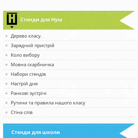
Стенди для Нуш
Дерево класу.
Зарядний пристрій
Коло вибору
Мовна скарбничка
Набори стендів
Настрій дня
Ранкові зустрічі
Рутини та правила нашого класу
Стіна слів
Стенди для школи