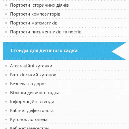
Портрети історичних діячів
Портрети композиторів
Портрети математиків
Портрети письменників та поетів
Стенди для дитячого садка
Атестаційні куточки
Батьківський куточок
Безпека на дорозі
Візитки дитячого садка
Інформаційні стенди
Кабінет дефектолога
Куточок логопеда
Кабінет медсестри