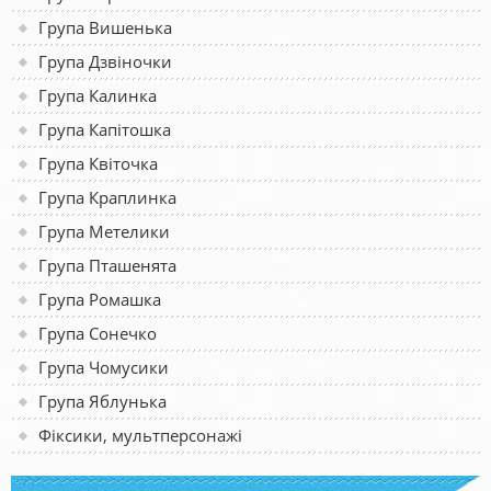
Група Вишенька
Група Дзвіночки
Група Калинка
Група Капітошка
Група Квіточка
Група Краплинка
Група Метелики
Група Пташенята
Група Ромашка
Група Сонечко
Група Чомусики
Група Яблунька
Фіксики, мультперсонажі