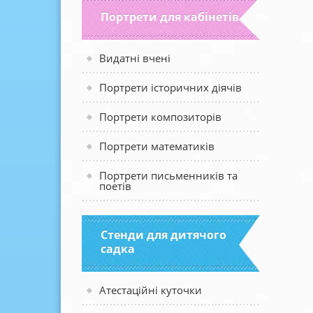
Портрети для кабінетів
Видатні вчені
Портрети історичних діячів
Портрети композиторів
Портрети математиків
Портрети письменників та
поетів
Стенди для дитячого
садка
Атестаційні куточки