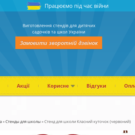
Працюємо під час війни
Виготовлення стендів для дитячих
садочків та школ України
Замовити зворотній дзвінок
Акції
Корисне
Відгуки
Опла
а
»
Стенды для школы
»
Стенд для школи Класний куточок (червоний)