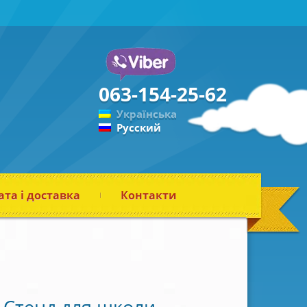
063-154-25-62
Українська
Русский
та і доставка
Контакти
Стенд для школи