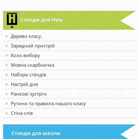
Стенди для Нуш
Дерево класу.
Зарядний пристрій
Коло вибору
Мовна скарбничка
Набори стендів
Настрій дня
Ранкові зустрічі
Рутини та правила нашого класу
Стіна слів
Стенди для школи