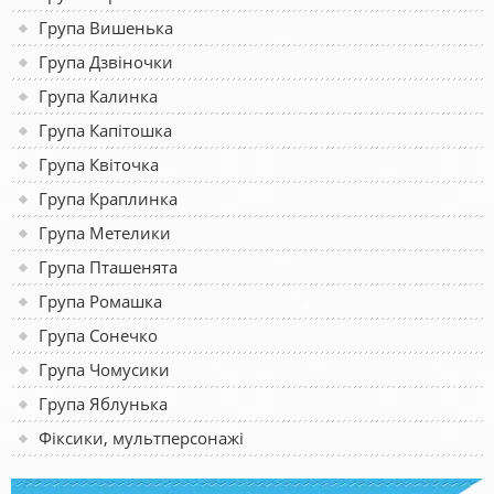
Група Вишенька
Група Дзвіночки
Група Калинка
Група Капітошка
Група Квіточка
Група Краплинка
Група Метелики
Група Пташенята
Група Ромашка
Група Сонечко
Група Чомусики
Група Яблунька
Фіксики, мультперсонажі