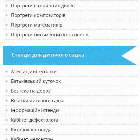
Портрети історичних діячів
Портрети композиторів
Портрети математиків
Портрети письменників та поетів
Стенди для дитячого садка
Атестаційні куточки
Батьківський куточок
Безпека на дорозі
Візитки дитячого садка
Інформаційні стенди
Кабінет дефектолога
Куточок логопеда
Кабінет медсестри