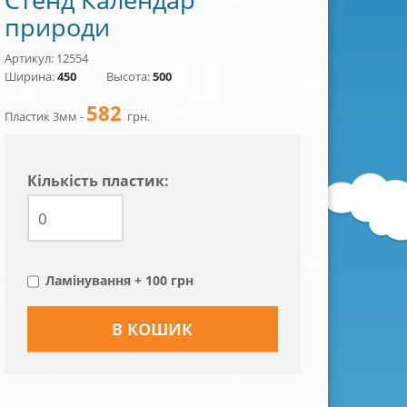
природи
Артикул: 12554
Ширина:
450
Высота:
500
582
Пластик 3мм -
грн.
Кiлькiсть пластик:
Ламінування + 100 грн