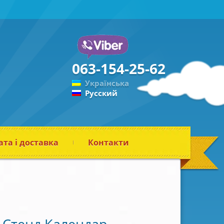
063-154-25-62
Українська
Русский
та і доставка
Контакти
Стенд Календар