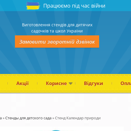
Працюємо під час війни
Виготовлення стендів для дитячих
садочків та школ України
Замовити зворотній дзвінок
Акції
Корисне
Відгуки
Опла
а
»
Стенды для детского сада
»
Стенд Календар природи