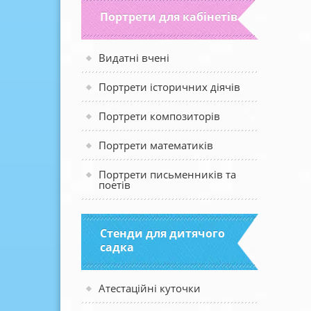
Портрети для кабінетів
Видатні вчені
Портрети історичних діячів
Портрети композиторів
Портрети математиків
Портрети письменників та
поетів
Стенди для дитячого
садка
Атестаційні куточки