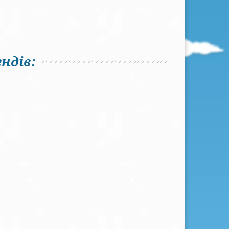
ндів: