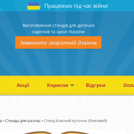
Працюємо під час війни
Виготовлення стендів для дитячих
садочків та школ України
Замовити зворотній дзвінок
Акції
Корисне
Відгуки
Опла
а
»
Стенды для школы
»
Стенд Класний куточок (бежевий)