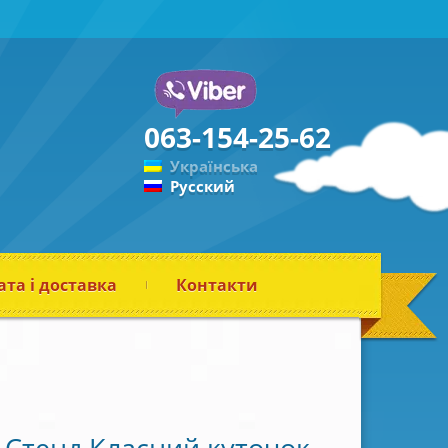
063-154-25-62
Українська
Русский
та і доставка
Контакти
Стенд Класний куточок