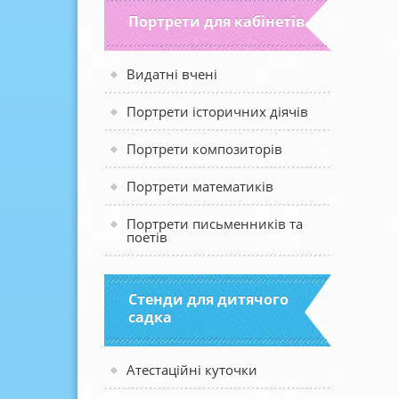
Портрети для кабінетів
Видатні вчені
Портрети історичних діячів
Портрети композиторів
Портрети математиків
Портрети письменників та
поетів
Стенди для дитячого
садка
Атестаційні куточки