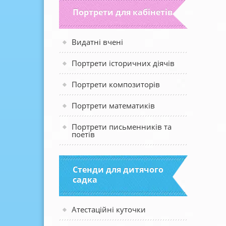
Портрети для кабінетів
Видатні вчені
Портрети історичних діячів
Портрети композиторів
Портрети математиків
Портрети письменників та
поетів
Стенди для дитячого
садка
Атестаційні куточки