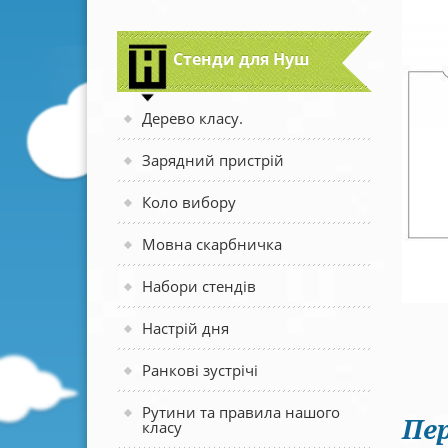
Стенди для Нуш
Дерево класу.
Зарядний пристрій
Коло вибору
Мовна скарбничка
Набори стендів
Настрій дня
Ранкові зустрічі
Рутини та правила нашого
Пер
класу