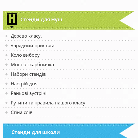
Стенди для Нуш
Дерево класу.
Зарядний пристрій
Коло вибору
Мовна скарбничка
Набори стендів
Настрій дня
Ранкові зустрічі
Рутини та правила нашого класу
Стіна слів
Стенди для школи