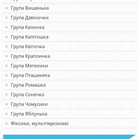
Група Вишенька
Група Дзвіночки
Група Калинка
Група Капітошка
Група Квіточка
Група Краплинка
Група Метелики
Група Пташенята
Група Ромашка
Група Сонечко
Група Чомусики
Група Яблунька
Фіксики, мультперсонажі