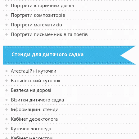
Портрети історичних діячів
Портрети композиторів
Портрети математиків
Портрети письменників та поетів
Стенди для дитячого садка
Атестаційні куточки
Батьківський куточок
Безпека на дорозі
Візитки дитячого садка
Інформаційні стенди
Кабінет дефектолога
Куточок логопеда
Кабінет медсестри