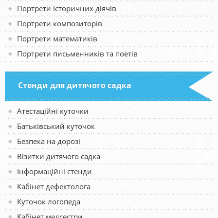
Портрети історичних діячів
Портрети композиторів
Портрети математиків
Портрети письменників та поетів
Стенди для дитячого садка
Атестаційні куточки
Батьківський куточок
Безпека на дорозі
Візитки дитячого садка
Інформаційні стенди
Кабінет дефектолога
Куточок логопеда
Кабінет медсестри