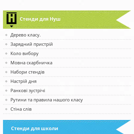
Стенди для Нуш
Дерево класу.
Зарядний пристрій
Коло вибору
Мовна скарбничка
Набори стендів
Настрій дня
Ранкові зустрічі
Рутини та правила нашого класу
Стіна слів
Стенди для школи