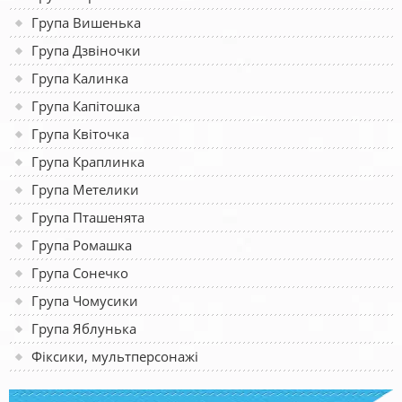
Група Вишенька
Група Дзвіночки
Група Калинка
Група Капітошка
Група Квіточка
Група Краплинка
Група Метелики
Група Пташенята
Група Ромашка
Група Сонечко
Група Чомусики
Група Яблунька
Фіксики, мультперсонажі