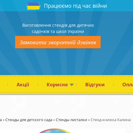
Працюємо під час війни
Виготовлення стендів для дитячих
садочків та школ України
Замовити зворотній дзвінок
Акції
Корисне
Відгуки
Опла
а
»
Стенды для детского сада
»
Стенды листалки
»
Стенд-книжка Калина