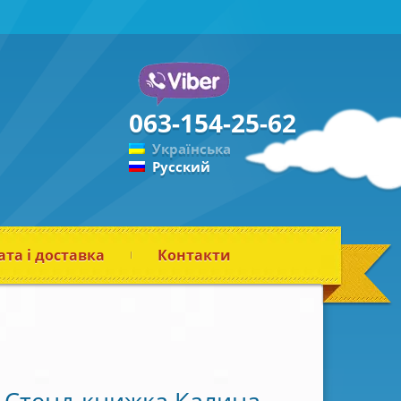
063-154-25-62
Українська
Русский
та і доставка
Контакти
Стенд-книжка Калина