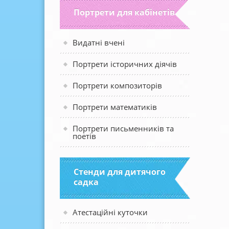
Портрети для кабінетів
Видатні вчені
Портрети історичних діячів
Портрети композиторів
Портрети математиків
Портрети письменників та
поетів
Стенди для дитячого
садка
Атестаційні куточки