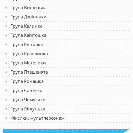
Група Вишенька
Група Дзвіночки
Група Калинка
Група Капітошка
Група Квіточка
Група Краплинка
Група Метелики
Група Пташенята
Група Ромашка
Група Сонечко
Група Чомусики
Група Яблунька
Фіксики, мультперсонажі