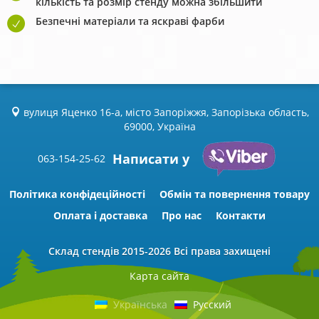
кількість та розмір стенду можна збільшити
Безпечні матеріали та яскраві фарби
вулиця Яценко 16-а, місто Запоріжжя, Запорізька область,
69000, Україна
Написати у
063-154-25-62
Політика конфідеційності
Обмін та повернення товару
Оплата і доставка
Про нас
Контакти
Склад стендів
2015-2026 Всі права захищені
Карта сайта
Українська
Русский