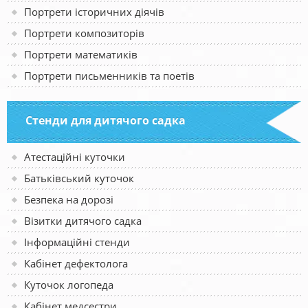
Портрети історичних діячів
Портрети композиторів
Портрети математиків
Портрети письменників та поетів
Стенди для дитячого садка
Атестаційні куточки
Батьківський куточок
Безпека на дорозі
Візитки дитячого садка
Інформаційні стенди
Кабінет дефектолога
Куточок логопеда
Кабінет медсестри