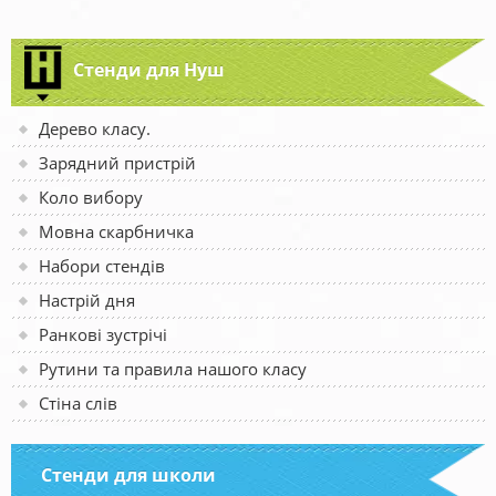
Стенди для Нуш
Дерево класу.
Зарядний пристрій
Коло вибору
Мовна скарбничка
Набори стендів
Настрій дня
Ранкові зустрічі
Рутини та правила нашого класу
Стіна слів
Стенди для школи