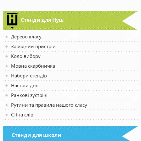
Стенди для Нуш
Дерево класу.
Зарядний пристрій
Коло вибору
Мовна скарбничка
Набори стендів
Настрій дня
Ранкові зустрічі
Рутини та правила нашого класу
Стіна слів
Стенди для школи