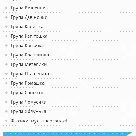
Група Вишенька
Група Дзвіночки
Група Калинка
Група Капітошка
Група Квіточка
Група Краплинка
Група Метелики
Група Пташенята
Група Ромашка
Група Сонечко
Група Чомусики
Група Яблунька
Фіксики, мультперсонажі