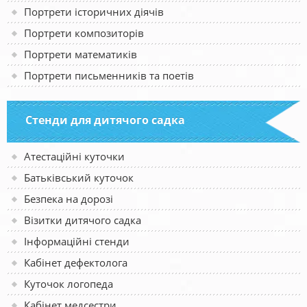
Портрети історичних діячів
Портрети композиторів
Портрети математиків
Портрети письменників та поетів
Стенди для дитячого садка
Атестаційні куточки
Батьківський куточок
Безпека на дорозі
Візитки дитячого садка
Інформаційні стенди
Кабінет дефектолога
Куточок логопеда
Кабінет медсестри