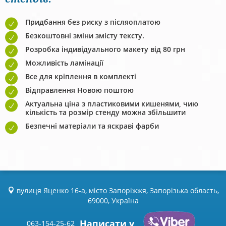
Придбання без риску з післяоплатою
Безкоштовні зміни змісту тексту.
Розробка індивідуального макету від 80 грн
Можливість ламінації
Все для кріплення в комплекті
Відправлення Новою поштою
Актуальна ціна з пластиковими кишенями, чию
кількість та розмір стенду можна збільшити
Безпечні матеріали та яскраві фарби
вулиця Яценко 16-а, місто Запоріжжя, Запорізька область,
69000, Україна
Написати у
063-154-25-62