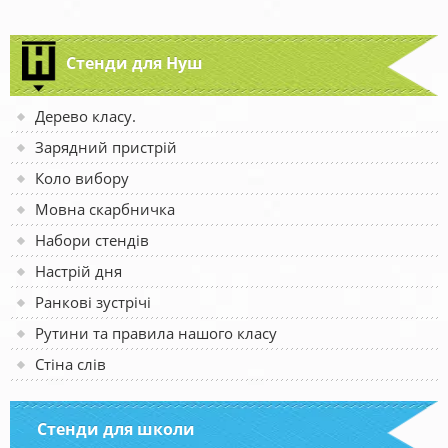
Стенди для Нуш
Дерево класу.
Зарядний пристрій
Коло вибору
Мовна скарбничка
Набори стендів
Настрій дня
Ранкові зустрічі
Рутини та правила нашого класу
Стіна слів
Стенди для школи