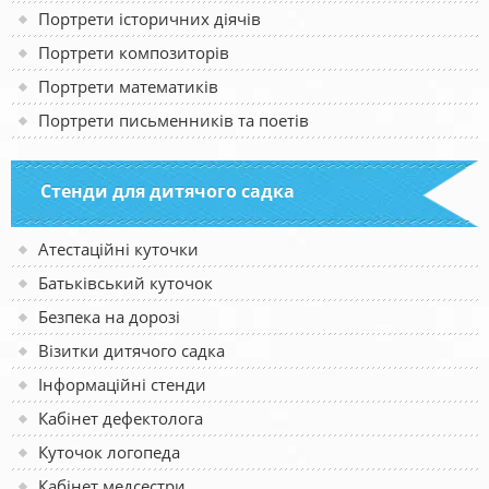
Портрети історичних діячів
Портрети композиторів
Портрети математиків
Портрети письменників та поетів
Стенди для дитячого садка
Атестаційні куточки
Батьківський куточок
Безпека на дорозі
Візитки дитячого садка
Інформаційні стенди
Кабінет дефектолога
Куточок логопеда
Кабінет медсестри