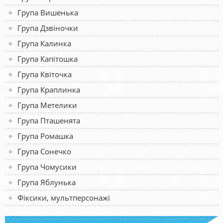
Група Вишенька
Група Дзвіночки
Група Калинка
Група Капітошка
Група Квіточка
Група Краплинка
Група Метелики
Група Пташенята
Група Ромашка
Група Сонечко
Група Чомусики
Група Яблунька
Фіксики, мультперсонажі