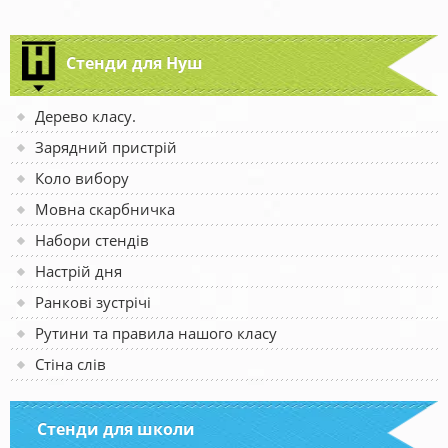
Стенди для Нуш
Дерево класу.
Зарядний пристрій
Коло вибору
Мовна скарбничка
Набори стендів
Настрій дня
Ранкові зустрічі
Рутини та правила нашого класу
Стіна слів
Стенди для школи