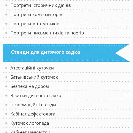
Портрети історичних діячів
Портрети композиторів
Портрети математиків
Портрети письменників та поетів
Стенди для дитячого садка
Атестаційні куточки
Батьківський куточок
Безпека на дорозі
Візитки дитячого садка
Інформаційні стенди
Кабінет дефектолога
Куточок логопеда
Кабінет медсестри