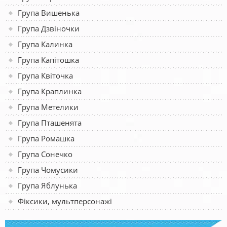
Група Вишенька
Група Дзвіночки
Група Калинка
Група Капітошка
Група Квіточка
Група Краплинка
Група Метелики
Група Пташенята
Група Ромашка
Група Сонечко
Група Чомусики
Група Яблунька
Фіксики, мультперсонажі