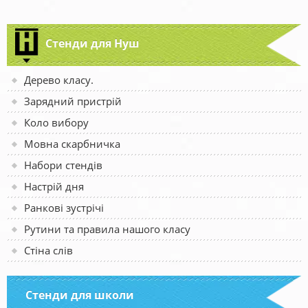
Стенди для Нуш
Дерево класу.
Зарядний пристрій
Коло вибору
Мовна скарбничка
Набори стендів
Настрій дня
Ранкові зустрічі
Рутини та правила нашого класу
Стіна слів
Стенди для школи