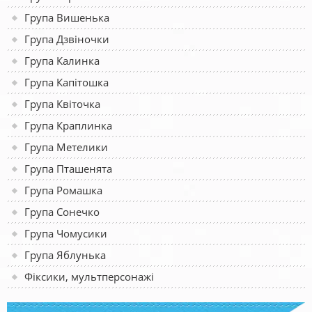
Група Вишенька
Група Дзвіночки
Група Калинка
Група Капітошка
Група Квіточка
Група Краплинка
Група Метелики
Група Пташенята
Група Ромашка
Група Сонечко
Група Чомусики
Група Яблунька
Фіксики, мультперсонажі