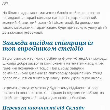
ДВП.
На білих квадратах тематичних блоків особливо виразно
виглядають яскраві кольори написів і цифр: червоний,
зелений, блакитний, жовтий і фіолетовий. За допомогою
такого маркування гарантовано буде привернуто увагу дітей
до важливої інформації.
Завжди вигідна співпраця із
топ-виробником стендів
За допомогою наочного посібника фірми «Стенд.Ua» молодші
школярі добре засвоять компоненти математичних дій, їхні
графічні позначення тощо. При цьому, завдяки
оригінальному дизайну та святковому оформленню, стенд
вдало впишеться в інтер’єр класу Нової української школи.
Отримати покупку можна у будь-якому відділенні «Нової
пошти» із постоплатою. Співпраця із лідером виробництва
посібників зручна й вигідна для освітян України.
Переваги наочності від Складу