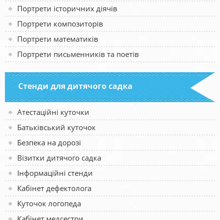
Портрети історичних діячів
Портрети композиторів
Портрети математиків
Портрети письменників та поетів
Стенди для дитячого садка
Атестаційні куточки
Батьківський куточок
Безпека на дорозі
Візитки дитячого садка
Інформаційні стенди
Кабінет дефектолога
Куточок логопеда
Кабінет медсестри