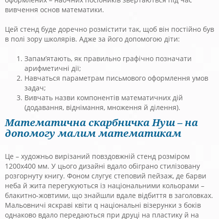
вивчення основ математики.
Цей стенд буде доречно розмістити так, щоб він постійно був
в полі зору школярів. Адже за його допомогою діти:
Запам’ятають, як правильно графічно позначати
арифметичні дії;
Навчаться параметрам письмового оформлення умов
задач;
Вивчать назви компонентів математичних дій
(додавання, віднімання, множення й ділення).
Математична скарбничка Нуш – на
допомогу малим математикам
Це – художньо вирізаний повздовжній стенд розміром
1200х400 мм. У цього дизайні вдало обіграно стилізовану
розгорнуту книгу. Фоном слугує степовий пейзаж, де барви
неба й жита перегукуються із національними кольорами –
блакитно-жовтими, що знайшли вдале відбиття в заголовках.
Мальовничі яскраві квіти q національні візерунки з боків
однаково вдало передаються при друці на пластику й на