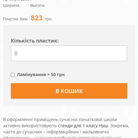
Ширина:
Высота:
823
Пластик 3мм -
грн.
Кiлькiсть пластик:
Ламінування + 50 грн
В оформленні приміщень сучасної початкової школи
активно використовують
стенди для 1 класу Нуш
. Зокрема,
часто до сучасних – інформаційних і мальовничо
оформлених – наочних посібників звертаються під час