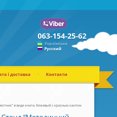
063-154-25-62
Українська
Русский
та і доставка
Контакти
естник” в виде книги, бежевый с красным кантом
Стенд “Методичний