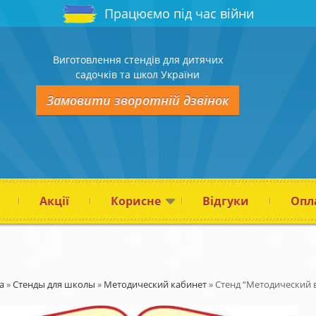
Працюємо під час війни
Виготовлення стендів для дитячих
садочків та школ України
Замовити зворотній дзвінок
Акції
Корисне
Відгуки
Опла
а
»
Стенды для школы
»
Методический кабинет
»
Стенд “Методический в