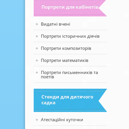
Портрети для кабінетів
Видатні вчені
Портрети історичних діячів
Портрети композиторів
Портрети математиків
Портрети письменників та
поетів
Стенди для дитячого
садка
Атестаційні куточки