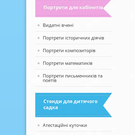
Портрети для кабінетів
Видатні вчені
Портрети історичних діячів
Портрети композиторів
Портрети математиків
Портрети письменників та
поетів
Стенди для дитячого
садка
Атестаційні куточки