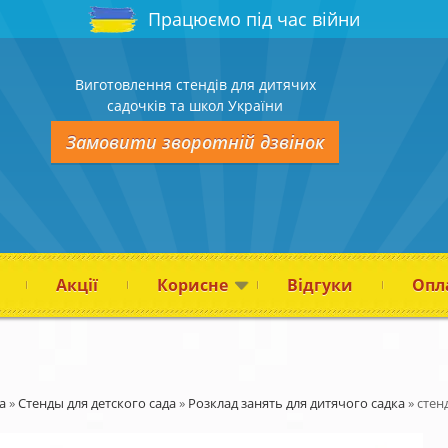
Працюємо під час війни
Виготовлення стендів для дитячих
садочків та школ України
Замовити зворотній дзвінок
Акції
Корисне
Відгуки
Опла
а
»
Стенды для детского сада
»
Розклад занять для дитячого садка
»
стен