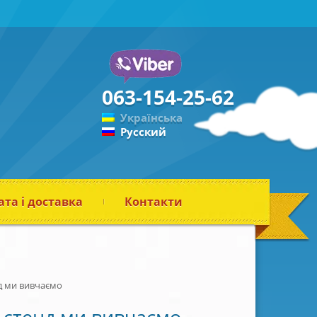
063-154-25-62
Українська
Русский
та і доставка
Контакти
д ми вивчаємо
стенд ми вивчаємо