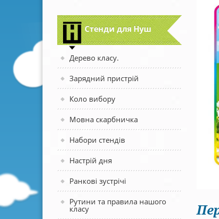
Стенди для Нуш
Дерево класу.
Зарядний пристрій
Коло вибору
Мовна скарбничка
Набори стендів
Настрій дня
Ранкові зустрічі
Рутини та правила нашого
Пер
класу