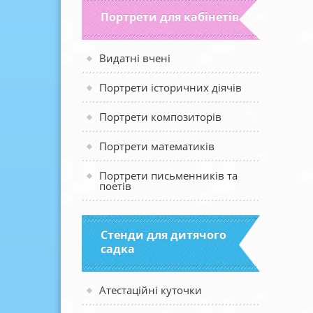
Портрети для кабінетів
Видатні вчені
Портрети історичних діячів
Портрети композиторів
Портрети математиків
Портрети письменників та
поетів
Стенди для дитячого
садка
Атестаційні куточки