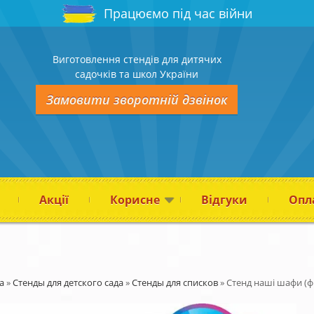
Працюємо під час війни
Виготовлення стендів для дитячих
садочків та школ України
Замовити зворотній дзвінок
Акції
Корисне
Відгуки
Опла
а
»
Стенды для детского сада
»
Стенды для списков
»
Стенд наші шафи (ф