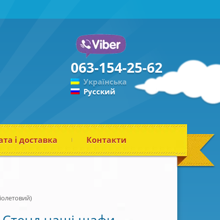
063-154-25-62
Українська
Русский
та і доставка
Контакти
іолетовий)
Стенд наші шафи