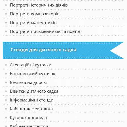
Портрети історичних діячів
Портрети композиторів
Портрети математиків
Портрети письменників та поетів
Стенди для дитячого садка
Атестаційні куточки
Батьківський куточок
Безпека на дорозі
Візитки дитячого садка
Інформаційні стенди
Кабінет дефектолога
Куточок логопеда
Кабінет медсестри