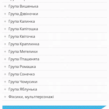
Група Вишенька
Група Дзвіночки
Група Калинка
Група Капітошка
Група Квіточка
Група Краплинка
Група Метелики
Група Пташенята
Група Ромашка
Група Сонечко
Група Чомусики
Група Яблунька
Фіксики, мультперсонажі