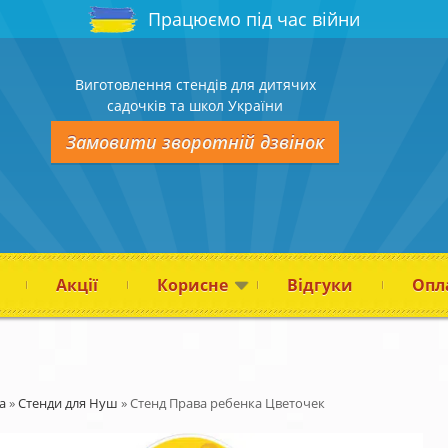
Працюємо під час війни
Виготовлення стендів для дитячих
садочків та школ України
Замовити зворотній дзвінок
Акції
Корисне
Відгуки
Опла
а
»
Стенди для Нуш
»
Стенд Права ребенка Цветочек