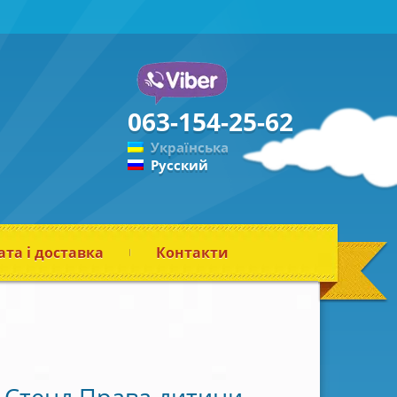
063-154-25-62
Українська
Русский
та і доставка
Контакти
Стенд Права дитини