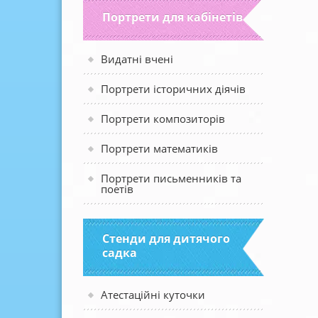
Портрети для кабінетів
Видатні вчені
Портрети історичних діячів
Портрети композиторів
Портрети математиків
Портрети письменників та
поетів
Стенди для дитячого
садка
Атестаційні куточки