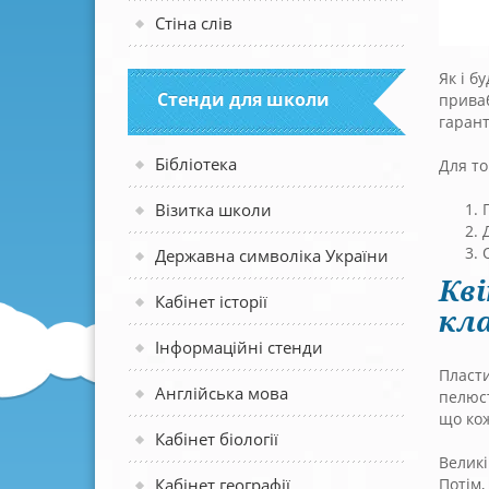
Стіна слів
Як і б
Стенди для школи
приваб
гарант
Бібліотека
Для то
Візитка школи
Державна символіка України
Кв
Кабінет історії
кл
Інформаційні стенди
Пласти
Англійська мова
пелюст
що кож
Кабінет біології
Великі
Потім,
Кабінет географії