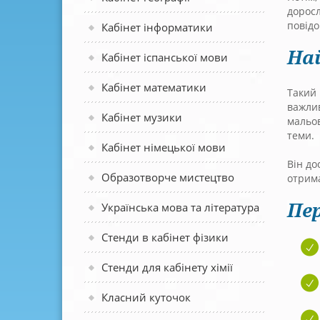
доросл
повід
Кабінет інформатики
На
Кабінет іспанської мови
Кабінет математики
Такий 
важлив
Кабінет музики
мальов
теми.
Кабінет німецької мови
Він до
Образотворче мистецтво
отрим
Пер
Українська мова та література
Стенди в кабінет фізики
Стенди для кабінету хімії
Класний куточок