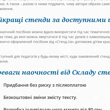
их. А також – разом із ними подумати, чому автори обрали сам
омлення.
йкращі стенди за доступними 
наочний посібник можна вдало використати під час тематичної к
а тема, до якої можна звертатися й під час уроків з навколишнь
ничо оформлений посібник від «Стенд.Ua» допоможе дітям кращ
ступний для педагогів у будь-якому місті, куди замовлений сте
ання.
еваги наочності від Складу сте
Придбання без риску з післяоплатою
Безкоштовні зміни змісту тексту.
Розробка індивідуального макету від 80 грн