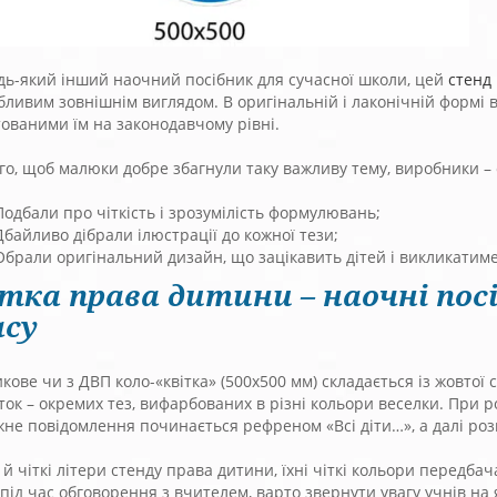
удь-який інший наочний посібник для сучасної школи, цей
стенд
ливим зовнішнім виглядом. В оригінальній і лаконічній формі 
ованими їм на законодавчому рівні.
го, щоб малюки добре збагнули таку важливу тему, виробники – 
Подбали про чіткість і зрозумілість формулювань;
Дбайливо дібрали ілюстрації до кожної тези;
Обрали оригінальний дизайн, що зацікавить дітей і викликатиме
ітка права дитини – наочні пос
асу
кове чи з ДВП коло-«квітка» (500х500 мм) складається із жовтої
ок – окремих тез, вифарбованих в різні кольори веселки. При ро
не повідомлення починається рефреном «Всі діти…», а далі роз
 й чіткі літери стенду права дитини, їхні чіткі кольори передб
 під час обговорення з вчителем, варто звернути увагу учнів на