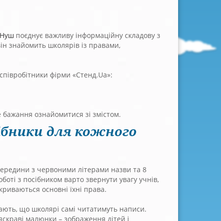
 Нуш
поєднує важливу інформаційну складову з
він знайомить школярів із правами,
співробітники фірми «Стенд.Ua»:
 бажання ознайомитися зі змістом.
ібники для кожного
 середини з червоними літерами назви та 8
боті з посібником варто звернути увагу учнів,
криваються основні їхні права.
ачають, що школярі самі читатимуть написи.
 яскраві малюнки – зображення дітей і