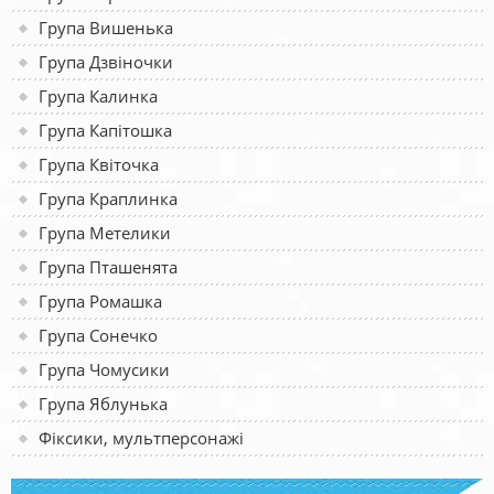
Група Вишенька
Група Дзвіночки
Група Калинка
Група Капітошка
Група Квіточка
Група Краплинка
Група Метелики
Група Пташенята
Група Ромашка
Група Сонечко
Група Чомусики
Група Яблунька
Фіксики, мультперсонажі