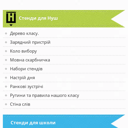
Стенди для Нуш
Дерево класу.
Зарядний пристрій
Коло вибору
Мовна скарбничка
Набори стендів
Настрій дня
Ранкові зустрічі
Рутини та правила нашого класу
Стіна слів
Стенди для школи