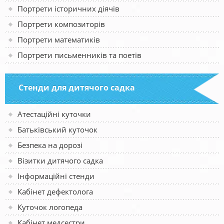
Портрети історичних діячів
Портрети композиторів
Портрети математиків
Портрети письменників та поетів
Стенди для дитячого садка
Атестаційні куточки
Батьківський куточок
Безпека на дорозі
Візитки дитячого садка
Інформаційні стенди
Кабінет дефектолога
Куточок логопеда
Кабінет медсестри