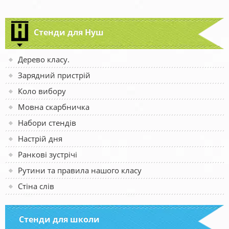
Стенди для Нуш
Дерево класу.
Зарядний пристрій
Коло вибору
Мовна скарбничка
Набори стендів
Настрій дня
Ранкові зустрічі
Рутини та правила нашого класу
Стіна слів
Стенди для школи