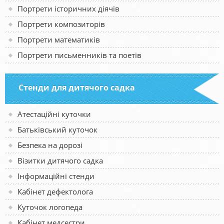
Портрети історичних діячів
Портрети композиторів
Портрети математиків
Портрети письменників та поетів
Стенди для дитячого садка
Атестаційні куточки
Батьківський куточок
Безпека на дорозі
Візитки дитячого садка
Інформаційні стенди
Кабінет дефектолога
Куточок логопеда
Кабінет медсестри