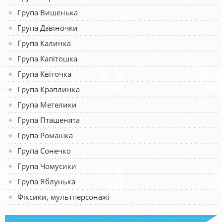
Група Вишенька
Група Дзвіночки
Група Калинка
Група Капітошка
Група Квіточка
Група Краплинка
Група Метелики
Група Пташенята
Група Ромашка
Група Сонечко
Група Чомусики
Група Яблунька
Фіксики, мультперсонажі