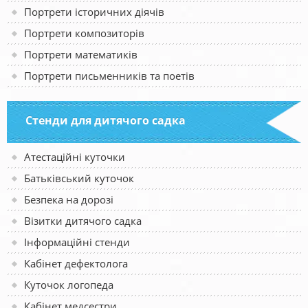
Портрети історичних діячів
Портрети композиторів
Портрети математиків
Портрети письменників та поетів
Стенди для дитячого садка
Атестаційні куточки
Батьківський куточок
Безпека на дорозі
Візитки дитячого садка
Інформаційні стенди
Кабінет дефектолога
Куточок логопеда
Кабінет медсестри