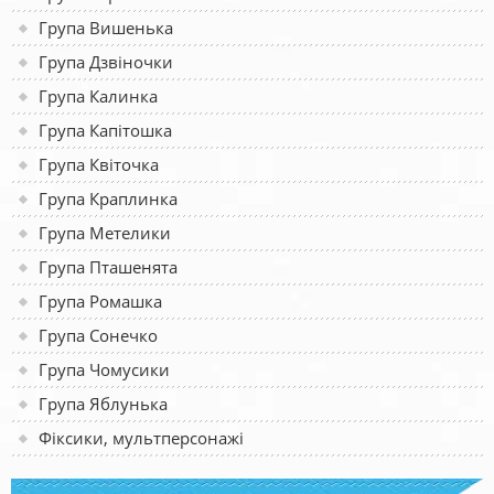
Група Вишенька
Група Дзвіночки
Група Калинка
Група Капітошка
Група Квіточка
Група Краплинка
Група Метелики
Група Пташенята
Група Ромашка
Група Сонечко
Група Чомусики
Група Яблунька
Фіксики, мультперсонажі