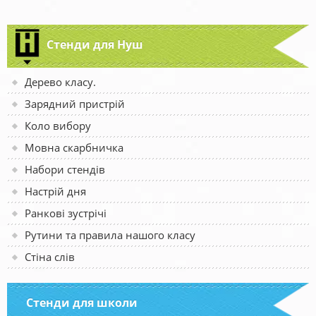
Стенди для Нуш
Дерево класу.
Зарядний пристрій
Коло вибору
Мовна скарбничка
Набори стендів
Настрій дня
Ранкові зустрічі
Рутини та правила нашого класу
Стіна слів
Стенди для школи