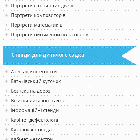
Портрети історичних діячів
Портрети композиторів
Портрети математиків
Портрети письменників та поетів
Стенди для дитячого садка
Атестаційні куточки
Батьківський куточок
Безпека на дорозі
Візитки дитячого садка
Інформаційні стенди
Кабінет дефектолога
Куточок логопеда
Кабінет медсестри