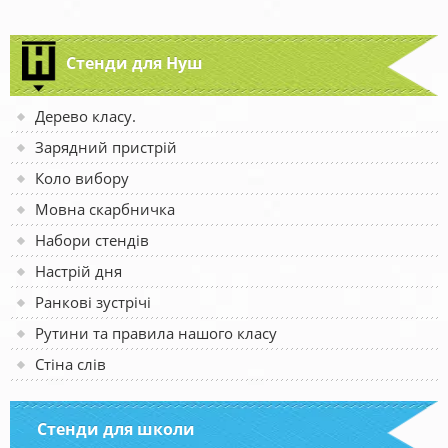
Стенди для Нуш
Дерево класу.
Зарядний пристрій
Коло вибору
Мовна скарбничка
Набори стендів
Настрій дня
Ранкові зустрічі
Рутини та правила нашого класу
Стіна слів
Стенди для школи