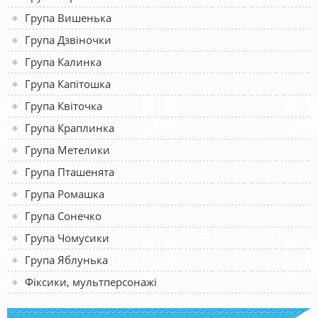
Група Вишенька
Група Дзвіночки
Група Калинка
Група Капітошка
Група Квіточка
Група Краплинка
Група Метелики
Група Пташенята
Група Ромашка
Група Сонечко
Група Чомусики
Група Яблунька
Фіксики, мультперсонажі