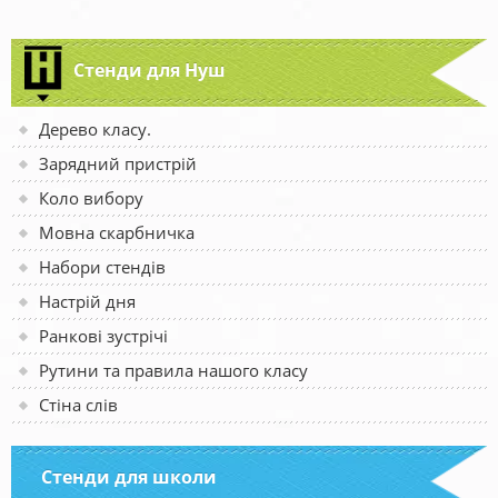
Стенди для Нуш
Дерево класу.
Зарядний пристрій
Коло вибору
Мовна скарбничка
Набори стендів
Настрій дня
Ранкові зустрічі
Рутини та правила нашого класу
Стіна слів
Стенди для школи