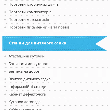
Портрети історичних діячів
Портрети композиторів
Портрети математиків
Портрети письменників та поетів
Стенди для дитячого садка
Атестаційні куточки
Батьківський куточок
Безпека на дорозі
Візитки дитячого садка
Інформаційні стенди
Кабінет дефектолога
Куточок логопеда
Кабінет медсестри