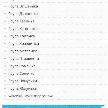
Група Вишенька
Група Дзвіночки
Група Калинка
Група Капітошка
Група Квіточка
Група Краплинка
Група Метелики
Група Пташенята
Група Ромашка
Група Сонечко
Група Чомусики
Група Яблунька
Фіксики, мультперсонажі