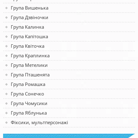
Група Вишенька
Група Дзвіночки
Група Калинка
Група Капітошка
Група Квіточка
Група Краплинка
Група Метелики
Група Пташенята
Група Ромашка
Група Сонечко
Група Чомусики
Група Яблунька
Фіксики, мультперсонажі