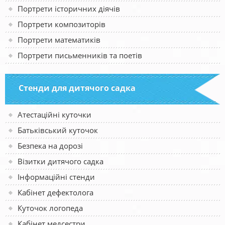
Портрети історичних діячів
Портрети композиторів
Портрети математиків
Портрети письменників та поетів
Стенди для дитячого садка
Атестаційні куточки
Батьківський куточок
Безпека на дорозі
Візитки дитячого садка
Інформаційні стенди
Кабінет дефектолога
Куточок логопеда
Кабінет медсестри