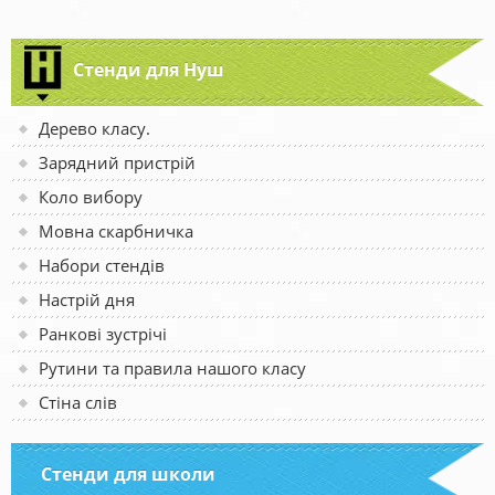
Стенди для Нуш
Дерево класу.
Зарядний пристрій
Коло вибору
Мовна скарбничка
Набори стендів
Настрій дня
Ранкові зустрічі
Рутини та правила нашого класу
Стіна слів
Стенди для школи