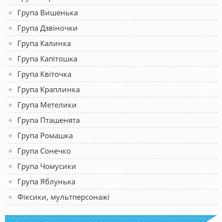
Група Вишенька
Група Дзвіночки
Група Калинка
Група Капітошка
Група Квіточка
Група Краплинка
Група Метелики
Група Пташенята
Група Ромашка
Група Сонечко
Група Чомусики
Група Яблунька
Фіксики, мультперсонажі