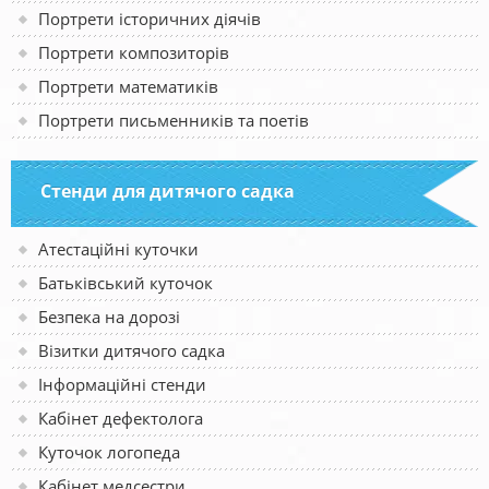
Портрети історичних діячів
Портрети композиторів
Портрети математиків
Портрети письменників та поетів
Стенди для дитячого садка
Атестаційні куточки
Батьківський куточок
Безпека на дорозі
Візитки дитячого садка
Інформаційні стенди
Кабінет дефектолога
Куточок логопеда
Кабінет медсестри