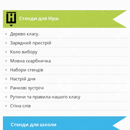
Стенди для Нуш
Дерево класу.
Зарядний пристрій
Коло вибору
Мовна скарбничка
Набори стендів
Настрій дня
Ранкові зустрічі
Рутини та правила нашого класу
Стіна слів
Стенди для школи