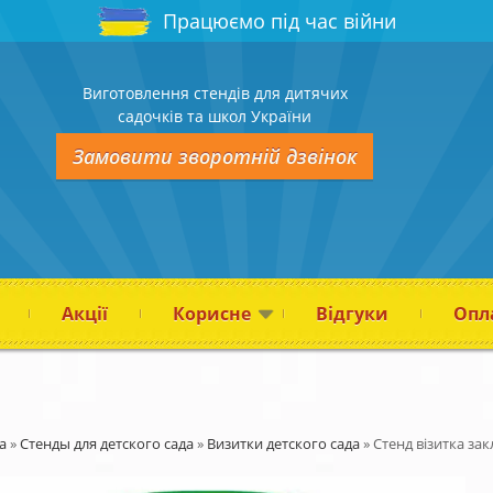
Працюємо під час війни
Виготовлення стендів для дитячих
садочків та школ України
Замовити зворотній дзвінок
Акції
Корисне
Відгуки
Опла
а
»
Стенды для детского сада
»
Визитки детского сада
»
Стенд візитка зак