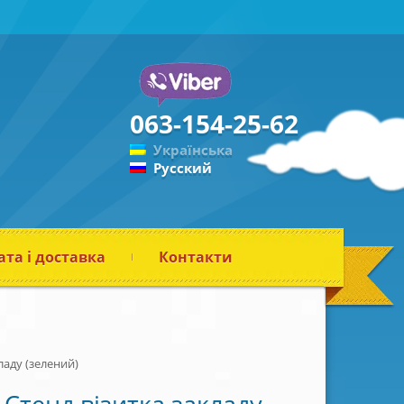
063-154-25-62
Українська
Русский
та і доставка
Контакти
ладу (зелений)
Стенд візитка закладу