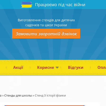
Працюємо під час війни
Виготовлення стендів для дитячих
садочків та школ України
Замовити зворотній дзвінок
Акції
Корисне
Відгуки
Опла
а
»
Стенды для школы
»
Стенд З історії фізики