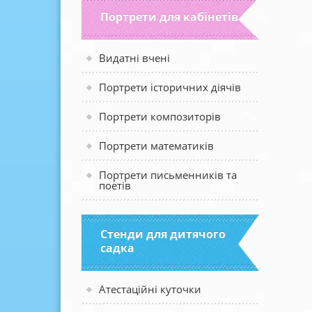
Портрети для кабінетів
Видатні вчені
Портрети історичних діячів
Портрети композиторів
Портрети математиків
Портрети письменників та
поетів
Стенди для дитячого
садка
Атестаційні куточки