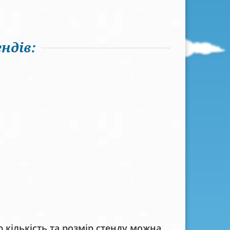
ндів:
кількість та розмір стенду можна