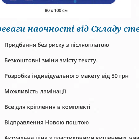
еваги наочності від Складу сте
Придбання без риску з післяоплатою
Безкоштовні зміни змісту тексту.
Розробка індивідуального макету від 80 грн
Можливість ламінації
Все для кріплення в комплекті
Відправлення Новою поштою
Актуальна ціна з пластиковими кишенями, чию 