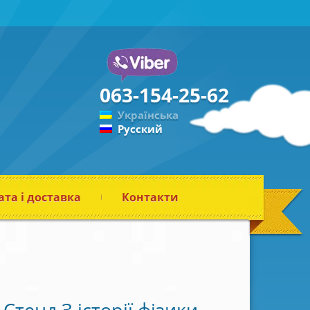
063-154-25-62
Українська
Русский
та і доставка
Контакти
Стенд З історії фізики