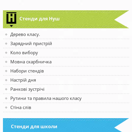
Стенди для Нуш
Дерево класу.
Зарядний пристрій
Коло вибору
Мовна скарбничка
Набори стендів
Настрій дня
Ранкові зустрічі
Рутини та правила нашого класу
Стіна слів
Стенди для школи