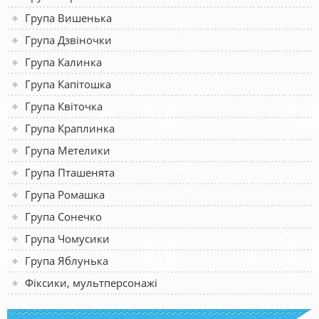
Група Вишенька
Група Дзвіночки
Група Калинка
Група Капітошка
Група Квіточка
Група Краплинка
Група Метелики
Група Пташенята
Група Ромашка
Група Сонечко
Група Чомусики
Група Яблунька
Фіксики, мультперсонажі