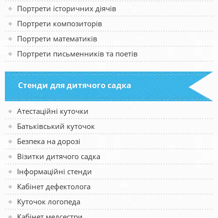
Портрети історичних діячів
Портрети композиторів
Портрети математиків
Портрети письменників та поетів
Стенди для дитячого садка
Атестаційні куточки
Батьківський куточок
Безпека на дорозі
Візитки дитячого садка
Інформаційні стенди
Кабінет дефектолога
Куточок логопеда
Кабінет медсестри