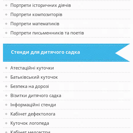
Портрети історичних діячів
Портрети композиторів
Портрети математиків
Портрети письменників та поетів
Стенди для дитячого садка
Атестаційні куточки
Батьківський куточок
Безпека на дорозі
Візитки дитячого садка
Інформаційні стенди
Кабінет дефектолога
Куточок логопеда
Кабінет медсестри