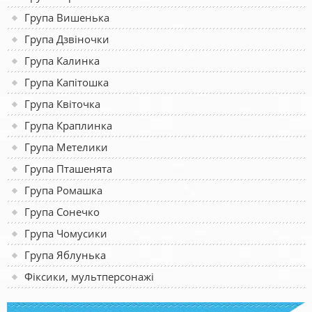
Група Вишенька
Група Дзвіночки
Група Калинка
Група Капітошка
Група Квіточка
Група Краплинка
Група Метелики
Група Пташенята
Група Ромашка
Група Сонечко
Група Чомусики
Група Яблунька
Фіксики, мультперсонажі