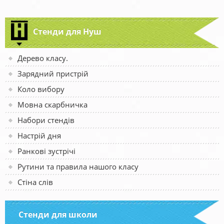
Стенди для Нуш
Дерево класу.
Зарядний пристрій
Коло вибору
Мовна скарбничка
Набори стендів
Настрій дня
Ранкові зустрічі
Рутини та правила нашого класу
Стіна слів
Стенди для школи