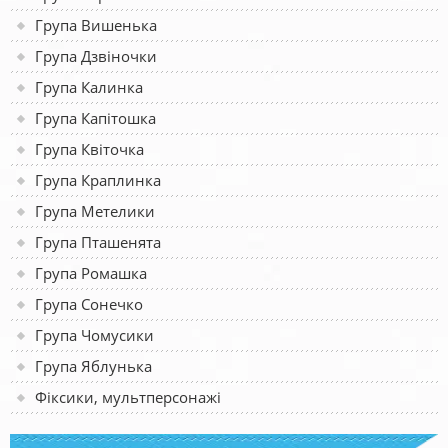
Група Вишенька
Група Дзвіночки
Група Калинка
Група Капітошка
Група Квіточка
Група Краплинка
Група Метелики
Група Пташенята
Група Ромашка
Група Сонечко
Група Чомусики
Група Яблунька
Фіксики, мультперсонажі