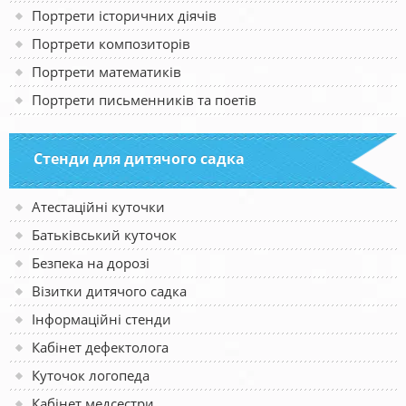
Портрети історичних діячів
Портрети композиторів
Портрети математиків
Портрети письменників та поетів
Стенди для дитячого садка
Атестаційні куточки
Батьківський куточок
Безпека на дорозі
Візитки дитячого садка
Інформаційні стенди
Кабінет дефектолога
Куточок логопеда
Кабінет медсестри