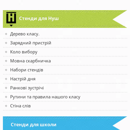
Стенди для Нуш
Дерево класу.
Зарядний пристрій
Коло вибору
Мовна скарбничка
Набори стендів
Настрій дня
Ранкові зустрічі
Рутини та правила нашого класу
Стіна слів
Стенди для школи