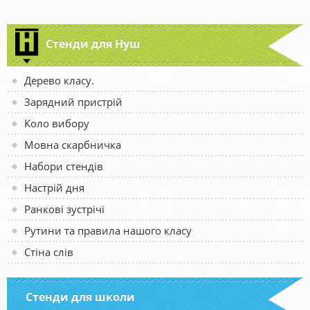
Стенди для Нуш
Дерево класу.
Зарядний пристрій
Коло вибору
Мовна скарбничка
Набори стендів
Настрій дня
Ранкові зустрічі
Рутини та правила нашого класу
Стіна слів
Стенди для школи