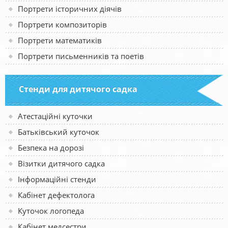
Портрети історичних діячів
Портрети композиторів
Портрети математиків
Портрети письменників та поетів
Стенди для дитячого садка
Атестаційні куточки
Батьківський куточок
Безпека на дорозі
Візитки дитячого садка
Інформаційні стенди
Кабінет дефектолога
Куточок логопеда
Кабінет медсестри