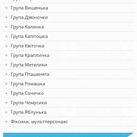
Група Вишенька
Група Дзвіночки
Група Калинка
Група Капітошка
Група Квіточка
Група Краплинка
Група Метелики
Група Пташенята
Група Ромашка
Група Сонечко
Група Чомусики
Група Яблунька
Фіксики, мультперсонажі