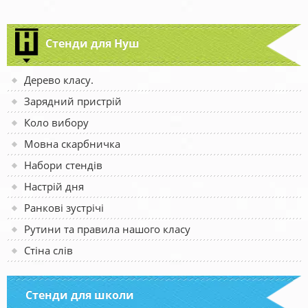
Стенди для Нуш
Дерево класу.
Зарядний пристрій
Коло вибору
Мовна скарбничка
Набори стендів
Настрій дня
Ранкові зустрічі
Рутини та правила нашого класу
Стіна слів
Стенди для школи