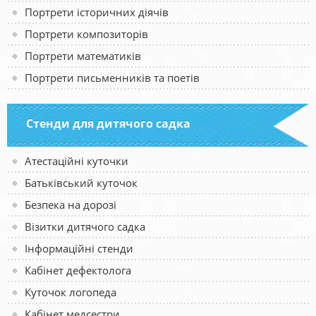
Портрети історичних діячів
Портрети композиторів
Портрети математиків
Портрети письменників та поетів
Стенди для дитячого садка
Атестаційні куточки
Батьківський куточок
Безпека на дорозі
Візитки дитячого садка
Інформаційні стенди
Кабінет дефектолога
Куточок логопеда
Кабінет медсестри