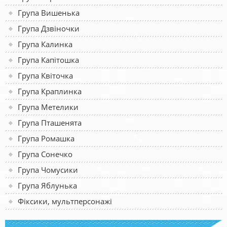
Група Вишенька
Група Дзвіночки
Група Калинка
Група Капітошка
Група Квіточка
Група Краплинка
Група Метелики
Група Пташенята
Група Ромашка
Група Сонечко
Група Чомусики
Група Яблунька
Фіксики, мультперсонажі