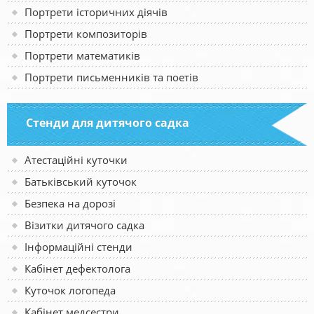
Портрети історичних діячів
Портрети композиторів
Портрети математиків
Портрети письменників та поетів
Стенди для дитячого садка
Атестаційні куточки
Батьківський куточок
Безпека на дорозі
Візитки дитячого садка
Інформаційні стенди
Кабінет дефектолога
Куточок логопеда
Кабінет медсестри