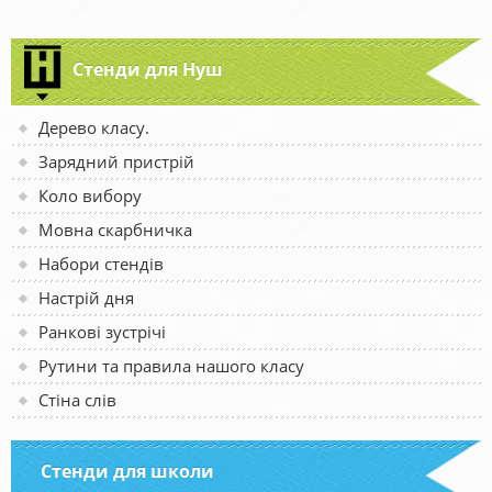
Стенди для Нуш
Дерево класу.
Зарядний пристрій
Коло вибору
Мовна скарбничка
Набори стендів
Настрій дня
Ранкові зустрічі
Рутини та правила нашого класу
Стіна слів
Стенди для школи