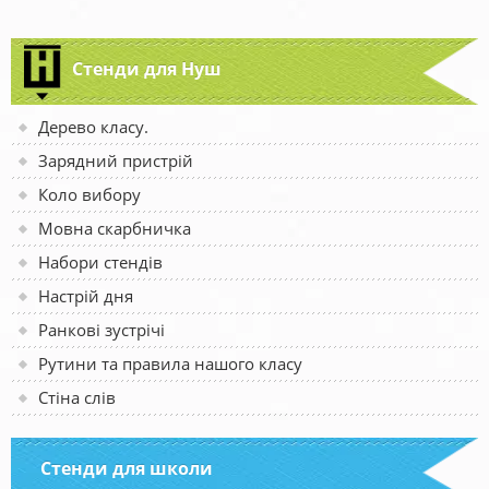
Стенди для Нуш
Дерево класу.
Зарядний пристрій
Коло вибору
Мовна скарбничка
Набори стендів
Настрій дня
Ранкові зустрічі
Рутини та правила нашого класу
Стіна слів
Стенди для школи