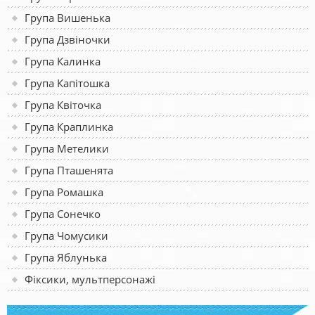
Група Вишенька
Група Дзвіночки
Група Калинка
Група Капітошка
Група Квіточка
Група Краплинка
Група Метелики
Група Пташенята
Група Ромашка
Група Сонечко
Група Чомусики
Група Яблунька
Фіксики, мультперсонажі