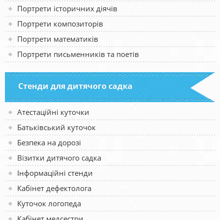
Портрети історичних діячів
Портрети композиторів
Портрети математиків
Портрети письменників та поетів
Стенди для дитячого садка
Атестаційні куточки
Батьківський куточок
Безпека на дорозі
Візитки дитячого садка
Інформаційні стенди
Кабінет дефектолога
Куточок логопеда
Кабінет медсестри