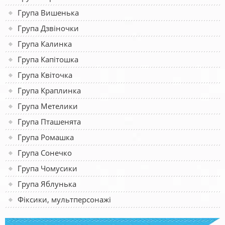
Група Вишенька
Група Дзвіночки
Група Калинка
Група Капітошка
Група Квіточка
Група Краплинка
Група Метелики
Група Пташенята
Група Ромашка
Група Сонечко
Група Чомусики
Група Яблунька
Фіксики, мультперсонажі