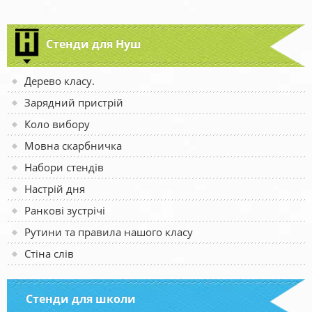
Стенди для Нуш
Дерево класу.
Зарядний пристрій
Коло вибору
Мовна скарбничка
Набори стендів
Настрій дня
Ранкові зустрічі
Рутини та правила нашого класу
Стіна слів
Стенди для школи