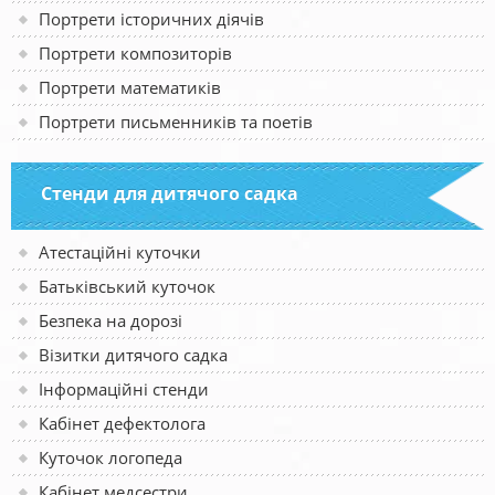
Портрети історичних діячів
Портрети композиторів
Портрети математиків
Портрети письменників та поетів
Стенди для дитячого садка
Атестаційні куточки
Батьківський куточок
Безпека на дорозі
Візитки дитячого садка
Інформаційні стенди
Кабінет дефектолога
Куточок логопеда
Кабінет медсестри