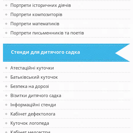
Портрети історичних діячів
Портрети композиторів
Портрети математиків
Портрети письменників та поетів
Стенди для дитячого садка
Атестаційні куточки
Батьківський куточок
Безпека на дорозі
Візитки дитячого садка
Інформаційні стенди
Кабінет дефектолога
Куточок логопеда
Кабінет медсестри