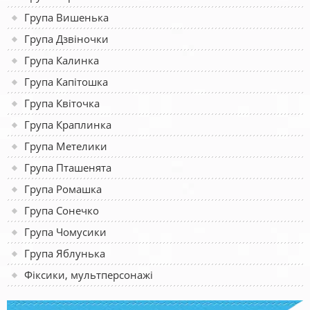
Група Вишенька
Група Дзвіночки
Група Калинка
Група Капітошка
Група Квіточка
Група Краплинка
Група Метелики
Група Пташенята
Група Ромашка
Група Сонечко
Група Чомусики
Група Яблунька
Фіксики, мультперсонажі