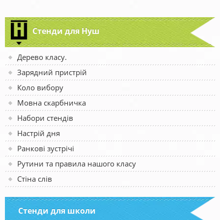
Стенди для Нуш
Дерево класу.
Зарядний пристрій
Коло вибору
Мовна скарбничка
Набори стендів
Настрій дня
Ранкові зустрічі
Рутини та правила нашого класу
Стіна слів
Стенди для школи