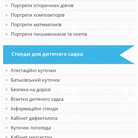
Портрети історичних діячів
Портрети композиторів
Портрети математиків
Портрети письменників та поетів
Стенди для дитячого садка
Атестаційні куточки
Батьківський куточок
Безпека на дорозі
Візитки дитячого садка
Інформаційні стенди
Кабінет дефектолога
Куточок логопеда
Кабінет медсестри