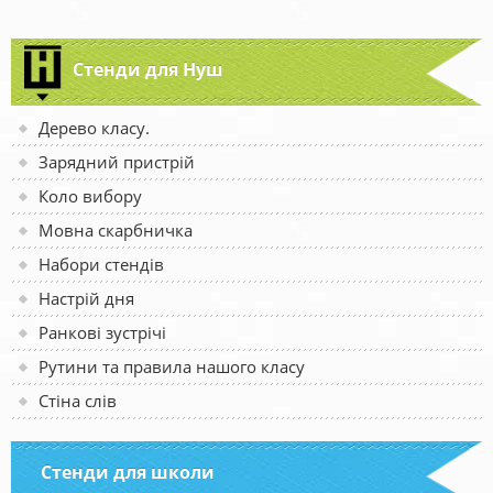
Стенди для Нуш
Дерево класу.
Зарядний пристрій
Коло вибору
Мовна скарбничка
Набори стендів
Настрій дня
Ранкові зустрічі
Рутини та правила нашого класу
Стіна слів
Стенди для школи