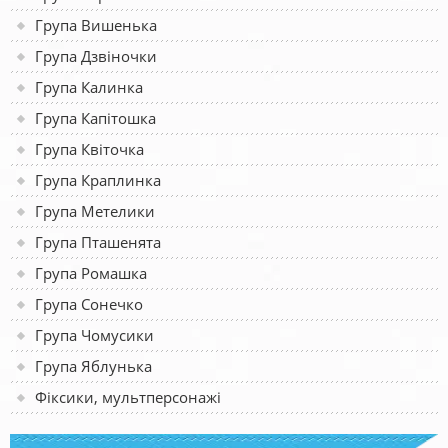
Група Вишенька
Група Дзвіночки
Група Калинка
Група Капітошка
Група Квіточка
Група Краплинка
Група Метелики
Група Пташенята
Група Ромашка
Група Сонечко
Група Чомусики
Група Яблунька
Фіксики, мультперсонажі