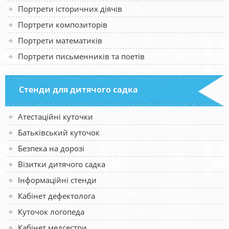
Портрети історичних діячів
Портрети композиторів
Портрети математиків
Портрети письменників та поетів
Стенди для дитячого садка
Атестаційні куточки
Батьківський куточок
Безпека на дорозі
Візитки дитячого садка
Інформаційні стенди
Кабінет дефектолога
Куточок логопеда
Кабінет медсестри