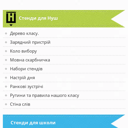
Стенди для Нуш
Дерево класу.
Зарядний пристрій
Коло вибору
Мовна скарбничка
Набори стендів
Настрій дня
Ранкові зустрічі
Рутини та правила нашого класу
Стіна слів
Стенди для школи