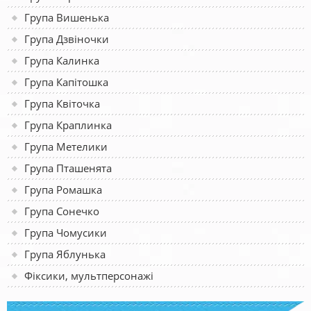
Група Вишенька
Група Дзвіночки
Група Калинка
Група Капітошка
Група Квіточка
Група Краплинка
Група Метелики
Група Пташенята
Група Ромашка
Група Сонечко
Група Чомусики
Група Яблунька
Фіксики, мультперсонажі