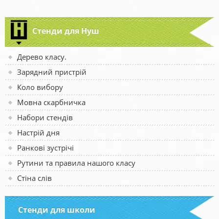
Стенди для Нуш
Дерево класу.
Зарядний пристрій
Коло вибору
Мовна скарбничка
Набори стендів
Настрій дня
Ранкові зустрічі
Рутини та правила нашого класу
Стіна слів
Стенди для школи