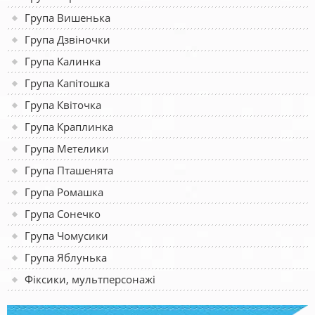
Група Вишенька
Група Дзвіночки
Група Калинка
Група Капітошка
Група Квіточка
Група Краплинка
Група Метелики
Група Пташенята
Група Ромашка
Група Сонечко
Група Чомусики
Група Яблунька
Фіксики, мультперсонажі