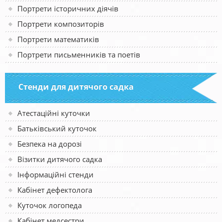
Портрети історичних діячів
Портрети композиторів
Портрети математиків
Портрети письменників та поетів
Стенди для дитячого садка
Атестаційні куточки
Батьківський куточок
Безпека на дорозі
Візитки дитячого садка
Інформаційні стенди
Кабінет дефектолога
Куточок логопеда
Кабінет медсестри