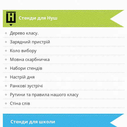
Стенди для Нуш
Дерево класу.
Зарядний пристрій
Коло вибору
Мовна скарбничка
Набори стендів
Настрій дня
Ранкові зустрічі
Рутини та правила нашого класу
Стіна слів
Стенди для школи