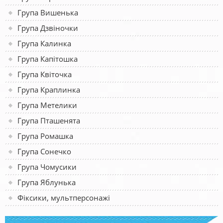
Група Вишенька
Група Дзвіночки
Група Калинка
Група Капітошка
Група Квіточка
Група Краплинка
Група Метелики
Група Пташенята
Група Ромашка
Група Сонечко
Група Чомусики
Група Яблунька
Фіксики, мультперсонажі