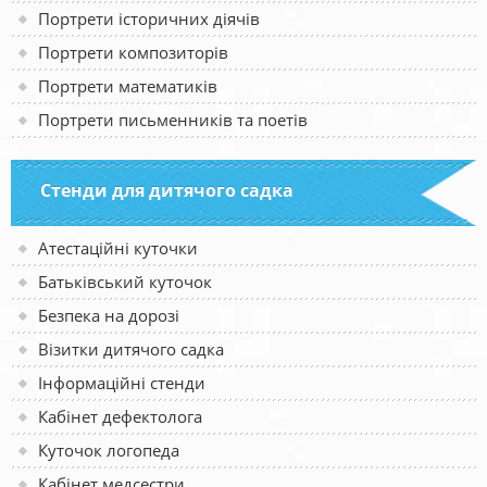
Портрети історичних діячів
Портрети композиторів
Портрети математиків
Портрети письменників та поетів
Стенди для дитячого садка
Атестаційні куточки
Батьківський куточок
Безпека на дорозі
Візитки дитячого садка
Інформаційні стенди
Кабінет дефектолога
Куточок логопеда
Кабінет медсестри