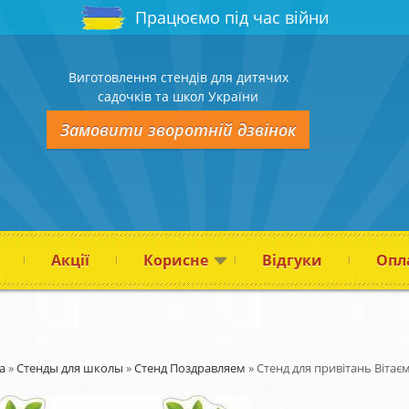
Працюємо під час війни
Виготовлення стендів для дитячих
садочків та школ України
Замовити зворотній дзвінок
Акції
Корисне
Відгуки
Опла
а
»
Стенды для школы
»
Стенд Поздравляем
»
Стенд для привітань Вітає