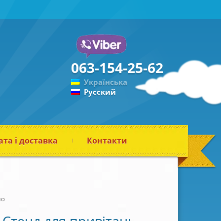
063-154-25-62
Українська
Русский
та і доставка
Контакти
мо
Стенд для привітань