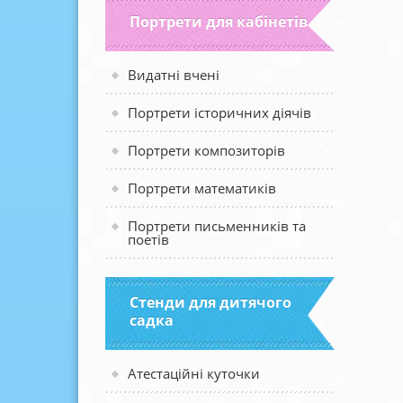
Портрети для кабінетів
Видатні вчені
Портрети історичних діячів
Портрети композиторів
Портрети математиків
Портрети письменників та
поетів
Стенди для дитячого
садка
Атестаційні куточки