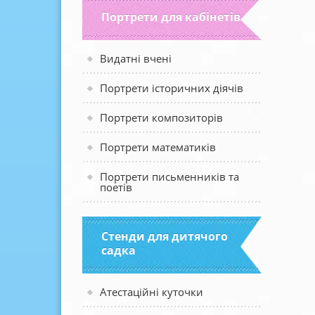
Портрети для кабінетів
Видатні вчені
Портрети історичних діячів
Портрети композиторів
Портрети математиків
Портрети письменників та
поетів
Стенди для дитячого
садка
Атестаційні куточки