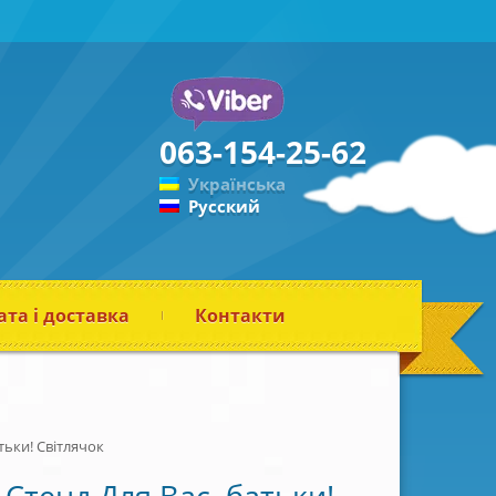
063-154-25-62
Українська
Русский
та і доставка
Контакти
тьки! Світлячок
Стенд Для Вас, батьки!