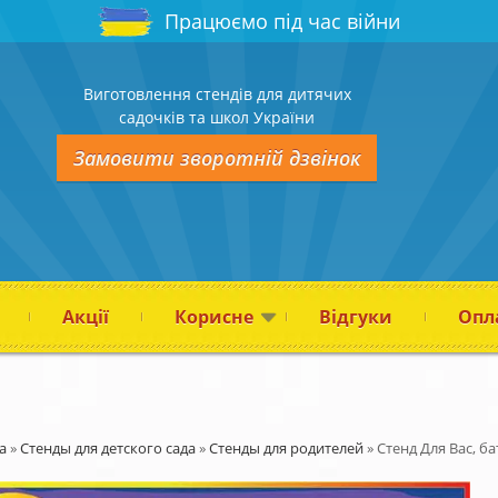
Працюємо під час війни
Виготовлення стендів для дитячих
садочків та школ України
Замовити зворотній дзвінок
Акції
Корисне
Відгуки
Опла
а
»
Стенды для детского сада
»
Стенды для родителей
»
Стенд Для Вас, ба