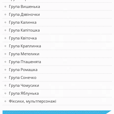
Група Вишенька
Група Дзвіночки
Група Калинка
Група Капітошка
Група Квіточка
Група Краплинка
Група Метелики
Група Пташенята
Група Ромашка
Група Сонечко
Група Чомусики
Група Яблунька
Фіксики, мультперсонажі