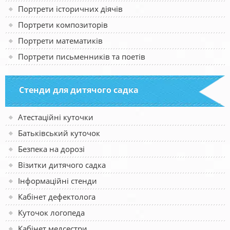
Портрети історичних діячів
Портрети композиторів
Портрети математиків
Портрети письменників та поетів
Стенди для дитячого садка
Атестаційні куточки
Батьківський куточок
Безпека на дорозі
Візитки дитячого садка
Інформаційні стенди
Кабінет дефектолога
Куточок логопеда
Кабінет медсестри