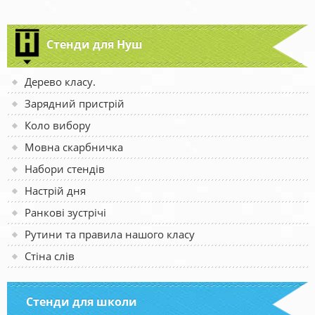
Стенди для Нуш
Дерево класу.
Зарядний пристрій
Коло вибору
Мовна скарбничка
Набори стендів
Настрій дня
Ранкові зустрічі
Рутини та правила нашого класу
Стіна слів
Стенди для школи