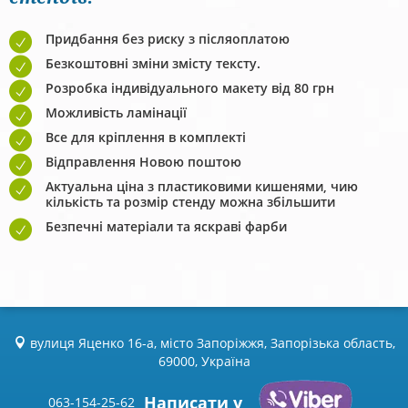
Придбання без риску з післяоплатою
Безкоштовні зміни змісту тексту.
Розробка індивідуального макету від 80 грн
Можливість ламінації
Все для кріплення в комплекті
Відправлення Новою поштою
Актуальна ціна з пластиковими кишенями, чию
кількість та розмір стенду можна збільшити
Безпечні матеріали та яскраві фарби
вулиця Яценко 16-а, місто Запоріжжя, Запорізька область,
69000, Україна
Написати у
063-154-25-62