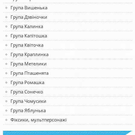
Група Вишенька
Група Дзвіночки
Група Калинка
Група Капітошка
Група Квіточка
Група Краплинка
Група Метелики
Група Пташенята
Група Ромашка
Група Сонечко
Група Чомусики
Група Яблунька
Фіксики, мультперсонажі