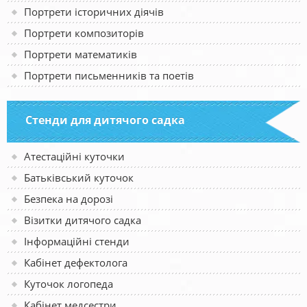
Портрети історичних діячів
Портрети композиторів
Портрети математиків
Портрети письменників та поетів
Стенди для дитячого садка
Атестаційні куточки
Батьківський куточок
Безпека на дорозі
Візитки дитячого садка
Інформаційні стенди
Кабінет дефектолога
Куточок логопеда
Кабінет медсестри