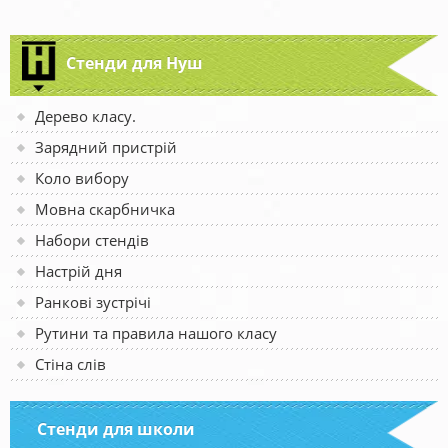
Стенди для Нуш
Дерево класу.
Зарядний пристрій
Коло вибору
Мовна скарбничка
Набори стендів
Настрій дня
Ранкові зустрічі
Рутини та правила нашого класу
Стіна слів
Стенди для школи