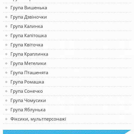
Група Вишенька
Група Дзвіночки
Група Калинка
Група Капітошка
Група Квіточка
Група Краплинка
Група Метелики
Група Пташенята
Група Ромашка
Група Сонечко
Група Чомусики
Група Яблунька
Фіксики, мультперсонажі