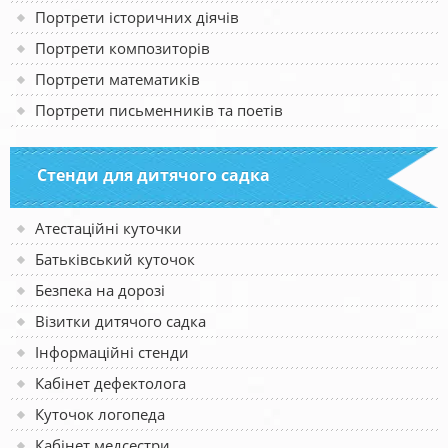
Портрети історичних діячів
Портрети композиторів
Портрети математиків
Портрети письменників та поетів
Стенди для дитячого садка
Атестаційні куточки
Батьківський куточок
Безпека на дорозі
Візитки дитячого садка
Інформаційні стенди
Кабінет дефектолога
Куточок логопеда
Кабінет медсестри