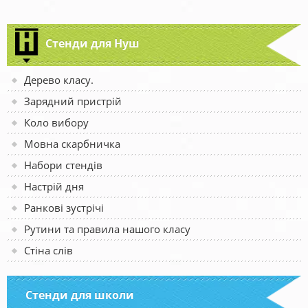
Стенди для Нуш
Дерево класу.
Зарядний пристрій
Коло вибору
Мовна скарбничка
Набори стендів
Настрій дня
Ранкові зустрічі
Рутини та правила нашого класу
Стіна слів
Стенди для школи