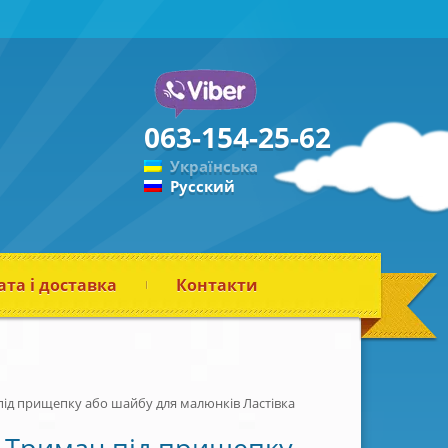
063-154-25-62
Українська
Русский
та і доставка
Контакти
ід прищепку або шайбу для малюнків Ластівка
Тримач під прищепку