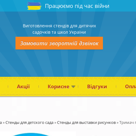
Працюємо під час війни
Виготовлення стендів для дитячих
садочків та школ України
Замовити зворотній дзвінок
Акції
Корисне
Відгуки
Опла
а
»
Стенды для детского сада
»
Стенды для выставки рисунков
»
Тримач п