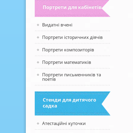
Портрети для кабінетів
Видатні вчені
Портрети історичних діячів
Портрети композиторів
Портрети математиків
Портрети письменників та
поетів
Стенди для дитячого
садка
Атестаційні куточки