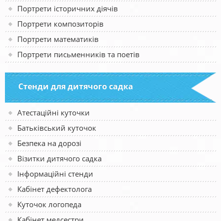
Портрети історичних діячів
Портрети композиторів
Портрети математиків
Портрети письменників та поетів
Стенди для дитячого садка
Атестаційні куточки
Батьківський куточок
Безпека на дорозі
Візитки дитячого садка
Інформаційні стенди
Кабінет дефектолога
Куточок логопеда
Кабінет медсестри