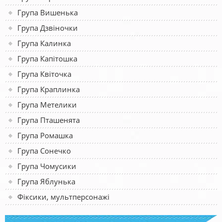
Група Вишенька
Група Дзвіночки
Група Калинка
Група Капітошка
Група Квіточка
Група Краплинка
Група Метелики
Група Пташенята
Група Ромашка
Група Сонечко
Група Чомусики
Група Яблунька
Фіксики, мультперсонажі