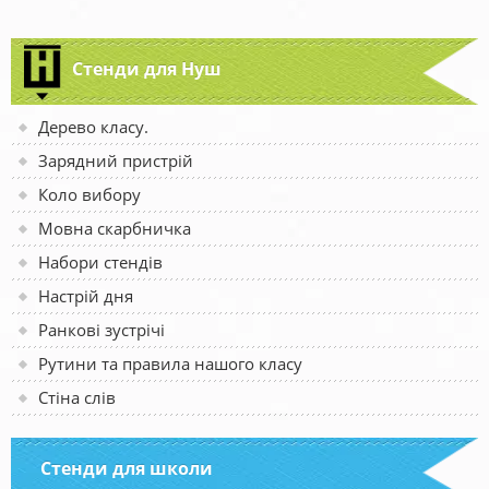
Стенди для Нуш
Дерево класу.
Зарядний пристрій
Коло вибору
Мовна скарбничка
Набори стендів
Настрій дня
Ранкові зустрічі
Рутини та правила нашого класу
Стіна слів
Стенди для школи