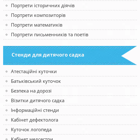
Портрети історичних діячів
Портрети композиторів
Портрети математиків
Портрети письменників та поетів
Стенди для дитячого садка
Атестаційні куточки
Батьківський куточок
Безпека на дорозі
Візитки дитячого садка
Інформаційні стенди
Кабінет дефектолога
Куточок логопеда
Кабінет медсестри