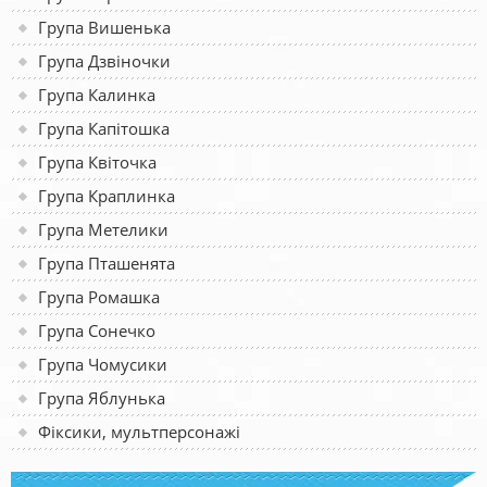
Група Вишенька
Група Дзвіночки
Група Калинка
Група Капітошка
Група Квіточка
Група Краплинка
Група Метелики
Група Пташенята
Група Ромашка
Група Сонечко
Група Чомусики
Група Яблунька
Фіксики, мультперсонажі