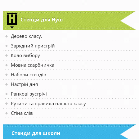
Стенди для Нуш
Дерево класу.
Зарядний пристрій
Коло вибору
Мовна скарбничка
Набори стендів
Настрій дня
Ранкові зустрічі
Рутини та правила нашого класу
Стіна слів
Стенди для школи